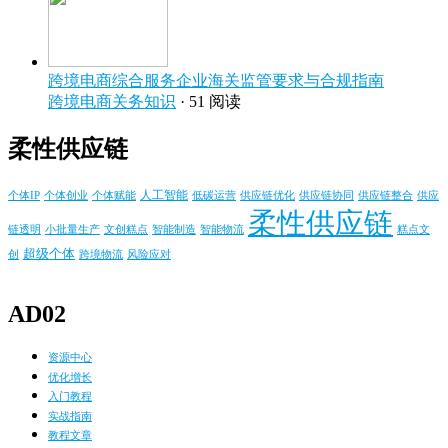
跨境电商综合服务企业海关监管要求与合规指南
跨境电商关务知识
· 51 阅读
柔性供应链
人工智能
个体IP
个体创业
个体赋能
供应链优化
供应链协同
供应链整合
低碳运营
供应
柔性供应链
小批量生产
链透明
文创糕点
智能制造
智能物流
糕点文
超级个体
风险应对
创
跨境物流
AD02
资源中心
优化增长
入门教程
实战指南
教程文章