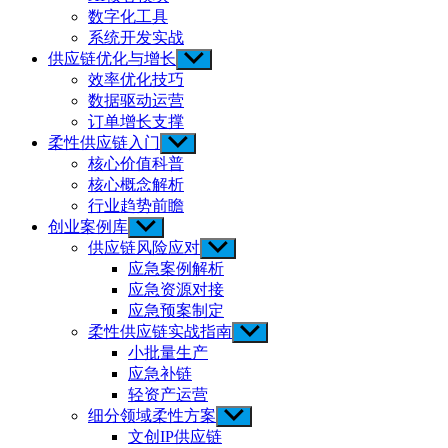
menu
数字化工具
系统开发实战
供应链优化与增长
Show
sub
效率优化技巧
menu
数据驱动运营
订单增长支撑
柔性供应链入门
Show
sub
核心价值科普
menu
核心概念解析
行业趋势前瞻
创业案例库
Show
sub
供应链风险应对
Show
menu
sub
应急案例解析
menu
应急资源对接
应急预案制定
柔性供应链实战指南
Show
sub
小批量生产
menu
应急补链
轻资产运营
细分领域柔性方案
Show
sub
文创IP供应链
menu