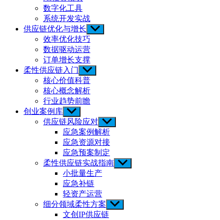
menu
数字化工具
系统开发实战
供应链优化与增长
Show
sub
效率优化技巧
menu
数据驱动运营
订单增长支撑
柔性供应链入门
Show
sub
核心价值科普
menu
核心概念解析
行业趋势前瞻
创业案例库
Show
sub
供应链风险应对
Show
menu
sub
应急案例解析
menu
应急资源对接
应急预案制定
柔性供应链实战指南
Show
sub
小批量生产
menu
应急补链
轻资产运营
细分领域柔性方案
Show
sub
文创IP供应链
menu