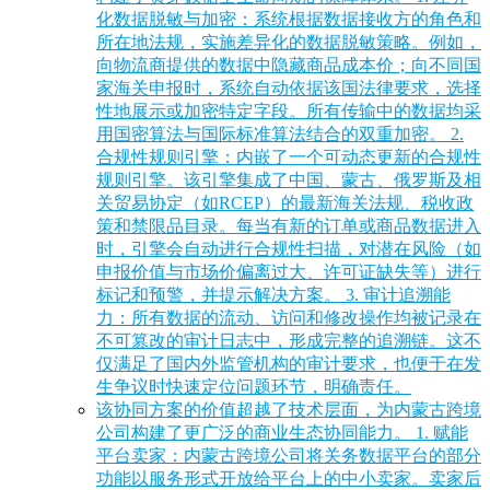
化数据脱敏与加密：系统根据数据接收方的角色和
所在地法规，实施差异化的数据脱敏策略。例如，
向物流商提供的数据中隐藏商品成本价；向不同国
家海关申报时，系统自动依据该国法律要求，选择
性地展示或加密特定字段。所有传输中的数据均采
用国密算法与国际标准算法结合的双重加密。 2.
合规性规则引擎：内嵌了一个可动态更新的合规性
规则引擎。该引擎集成了中国、蒙古、俄罗斯及相
关贸易协定（如RCEP）的最新海关法规、税收政
策和禁限品目录。每当有新的订单或商品数据进入
时，引擎会自动进行合规性扫描，对潜在风险（如
申报价值与市场价偏离过大、许可证缺失等）进行
标记和预警，并提示解决方案。 3. 审计追溯能
力：所有数据的流动、访问和修改操作均被记录在
不可篡改的审计日志中，形成完整的追溯链。这不
仅满足了国内外监管机构的审计要求，也便于在发
生争议时快速定位问题环节，明确责任。
该协同方案的价值超越了技术层面，为内蒙古跨境
公司构建了更广泛的商业生态协同能力。 1. 赋能
平台卖家：内蒙古跨境公司将关务数据平台的部分
功能以服务形式开放给平台上的中小卖家。卖家后