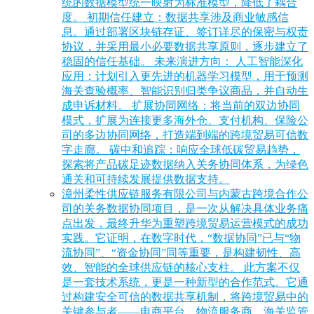
统的数据模型统一映射为标准模型，降低了耦合
度。 初期信任建立：数据共享涉及商业敏感信
息。通过部署区块链存证、签订详尽的保密与权责
协议，并采用最小必要数据共享原则，逐步建立了
稳固的信任基础。 未来演进方向： 人工智能深化
应用：计划引入更先进的机器学习模型，用于预测
海关查验概率、智能识别归类争议商品，并自动生
成申诉材料。 扩展协同网络：将当前的双边协同
模式，扩展为连接更多海外仓、支付机构、保险公
司的多边协同网络，打造端到端的跨境贸易可信数
字走廊。 碳中和追踪：响应全球低碳贸易趋势，
探索将产品碳足迹数据纳入关务协同体系，为绿色
通关和可持续发展提供数据支持。
漳州柔性供应链服务有限公司与内蒙古跨境合作公
司的关务数据协同项目，是一次从解决具体业务痛
点出发，最终升华为重塑跨境贸易运营模式的成功
实践。它证明，在数字时代，“数据协同”已与“物
流协同”、“资金协同”同等重要，是构建韧性、高
效、智能的全球供应链的核心支柱。 此方案不仅
是一套技术系统，更是一种新型的合作范式。它通
过构建安全可信的数据共享机制，将跨境贸易中的
关键参与者——电商平台、物流服务商、海关监管