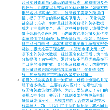
台可实时查看自己商品的清关状态、税费明细及合
规评分，并能获得系统提供的优化建议（如调整申
报品名以提高通过率）。这降低了卖家的跨境门
槛，提升了平台的整体服务吸引力。 2. 优化供应
链金融：准确、实时且经过海关背书的关务数据，
成为了宝贵的资产。基于这些可信数据，漳州柔性
供应链联合金融机构，为内蒙古跨境公司及其优质
卖家提供了创新的供应链金融服务。例如，货物一
旦完成出口申报，卖家即可凭电子报关单预支部分
货款，极大改善了现金流。 3. 驱动市场决策：沉
淀下来的关务大数据，经过匿名化处理后，为市场
分析提供了独特视角。通过分析不同品类商品在不
同口岸的清关时效、查验率及税费波动，内蒙古跨
境公司能够更精准地指导卖家选品、优化物流路
线，甚至预测特定市场的政策变化趋势。
项目的成功实施并非一蹴而就，过程中也面临并克
服了诸多挑战。 主要挑战与应对： 法规动态性：
各国海关政策频繁调整。为此，团队建立了专门的
法规监控小组，并设计了规则引擎的热更新机制，
确保系统适应性。 系统异构性：合作方系统技术
栈差异大。项目组采用了中间件适配层，将不同系