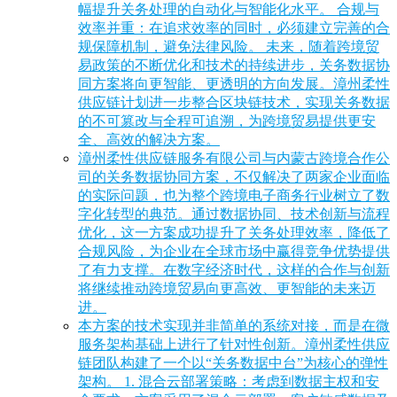
幅提升关务处理的自动化与智能化水平。 合规与
效率并重：在追求效率的同时，必须建立完善的合
规保障机制，避免法律风险。 未来，随着跨境贸
易政策的不断优化和技术的持续进步，关务数据协
同方案将向更智能、更透明的方向发展。漳州柔性
供应链计划进一步整合区块链技术，实现关务数据
的不可篡改与全程可追溯，为跨境贸易提供更安
全、高效的解决方案。
漳州柔性供应链服务有限公司与内蒙古跨境合作公
司的关务数据协同方案，不仅解决了两家企业面临
的实际问题，也为整个跨境电子商务行业树立了数
字化转型的典范。通过数据协同、技术创新与流程
优化，这一方案成功提升了关务处理效率，降低了
合规风险，为企业在全球市场中赢得竞争优势提供
了有力支撑。在数字经济时代，这样的合作与创新
将继续推动跨境贸易向更高效、更智能的未来迈
进。
本方案的技术实现并非简单的系统对接，而是在微
服务架构基础上进行了针对性创新。漳州柔性供应
链团队构建了一个以“关务数据中台”为核心的弹性
架构。 1. 混合云部署策略：考虑到数据主权和安