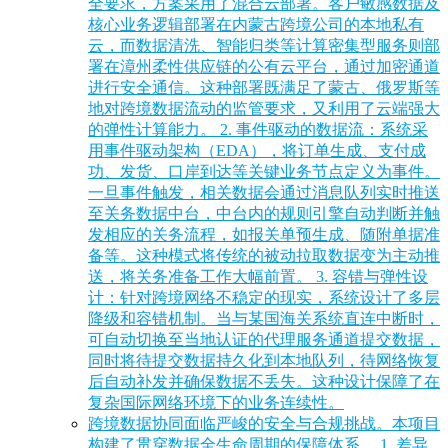
全要求，方案采用了混合云部署。客户敏感数据及
核心业务逻辑部署在内蒙古跨境公司的本地私有
云，而数据清洗、智能归类等计算密集型服务则部
署在漳州柔性供应链的公有云平台，通过加密通道
进行安全通信。这种部署既满足了蒙古、俄罗斯等
地对跨境数据流动的监管要求，又利用了云端强大
的弹性计算能力。 2. 事件驱动的数据流：系统采
用事件驱动架构（EDA），将订单生成、支付成
功、发货、口岸到达等关键业务节点定义为事件。
一旦事件触发，相关数据会通过消息队列实时推送
至关务数据中台，中台内的规则引擎自动判断并触
发相应的关务流程，如报关单预生成、随附单据准
备等。这种模式将传统的被动拉取数据变为主动推
送，将关务准备工作大幅前置。 3. 容错与弹性设
计：针对跨境网络不稳定的现实，系统设计了多层
降级和容错机制。当与某国海关系统直连中断时，
可自动切换至当地认证的代理服务通道提交数据，
同时将待提交数据持久化到本地队列，待网络恢复
后自动补发并确保数据不丢失。这种设计保障了在
复杂国际网络环境下的业务连续性。
跨境数据协同面临严峻的安全与合规挑战。本项目
构建了贯穿数据全生命周期的保障体系。 1. 差异