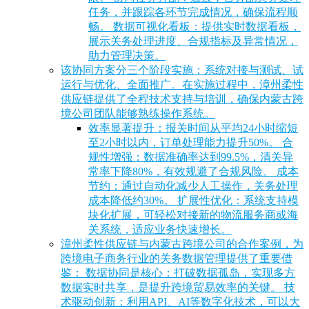
任务，并跟踪各环节完成情况，确保流程顺
畅。 数据可视化看板：提供实时数据看板，
展示关务处理进度、合规指标及异常情况，
助力管理决策。
该协同方案分三个阶段实施：系统对接与测试、试
运行与优化、全面推广。在实施过程中，漳州柔性
供应链提供了全程技术支持与培训，确保内蒙古跨
境公司团队能够熟练操作系统。
效率显著提升：报关时间从平均24小时缩短
至2小时以内，订单处理能力提升50%。 合
规性增强：数据准确率达到99.5%，清关异
常率下降80%，有效规避了合规风险。 成本
节约：通过自动化减少人工操作，关务处理
成本降低约30%。 扩展性优化：系统支持模
块化扩展，可轻松对接新的物流服务商或海
关系统，适应业务快速增长。
漳州柔性供应链与内蒙古跨境公司的合作案例，为
跨境电子商务行业的关务数据管理提供了重要借
鉴： 数据协同是核心：打破数据孤岛，实现多方
数据实时共享，是提升跨境贸易效率的关键。 技
术驱动创新：利用API、AI等数字化技术，可以大